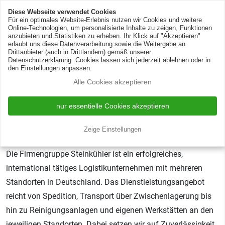
Zur Silotank-Reinigung
DE
EN
Diese Webseite verwendet Cookies
Für ein optimales Website-Erlebnis nutzen wir Cookies und weitere
Online-Technologien, um personalisierte Inhalte zu zeigen, Funktionen
anzubieten und Statistiken zu erheben. Ihr Klick auf "Akzeptieren"
erlaubt uns diese Datenverarbeitung sowie die Weitergabe an
Drittanbieter (auch in Drittländern) gemäß unserer
Datenschutzerklärung. Cookies lassen sich jederzeit ablehnen oder in
den Einstellungen anpassen.
Alle Cookies akzeptieren
Ausbildung zum NFZ-
Mechatroniker (m/w/d)
nur essentielle Cookies akzeptieren
Rheine
anderer Stellentyp
2023-04-18 10:21:59
Zeige Einstellungen
Die Firmengruppe Steinkühler ist ein erfolgreiches,
international tätiges Logistikunternehmen mit mehreren
Standorten in Deutschland. Das Dienstleistungsangebot
reicht von Spedition, Transport über Zwischenlagerung bis
hin zu Reinigungsanlagen und eigenen Werkstätten an den
jeweiligen Standorten. Dabei setzen wir auf Zuverlässigkeit,