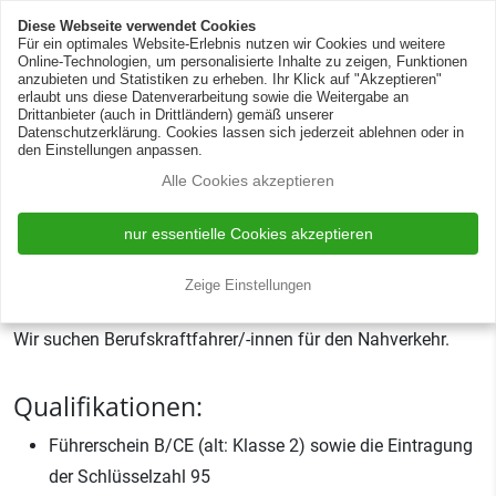
Zur Silotank-Reinigung
DE
EN
Diese Webseite verwendet Cookies
Für ein optimales Website-Erlebnis nutzen wir Cookies und weitere
Online-Technologien, um personalisierte Inhalte zu zeigen, Funktionen
anzubieten und Statistiken zu erheben. Ihr Klick auf "Akzeptieren"
erlaubt uns diese Datenverarbeitung sowie die Weitergabe an
Drittanbieter (auch in Drittländern) gemäß unserer
Datenschutzerklärung. Cookies lassen sich jederzeit ablehnen oder in
den Einstellungen anpassen.
Alle Cookies akzeptieren
Berufskraftfahrer (m/w/d)
Nahverkehr
nur essentielle Cookies akzeptieren
Krefeld
Vollzeitstelle
2023-04-18 11:30:21
Zeige Einstellungen
Wir suchen Berufskraftfahrer/-innen für den Nahverkehr.
Qualifikationen:
Führerschein B/CE (alt: Klasse 2) sowie die Eintragung
der Schlüsselzahl 95