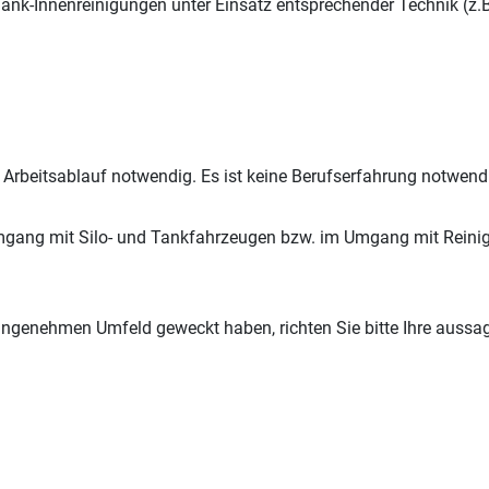
ank-Innenreinigungen unter Einsatz entsprechender Technik (z.B
rbeitsablauf notwendig. Es ist keine Berufserfahrung notwendig
Umgang mit Silo- und Tankfahrzeugen bzw. im Umgang mit Reini
em angenehmen Umfeld geweckt haben, richten Sie bitte Ihre auss