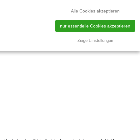
Zur Silotank-Reinigung
DE
EN
Alle Cookies akzeptieren
nur essentielle Cookies akzeptieren
N
STANDORTE
ÜBER UNS
KONTAKT
Zeige Einstellungen