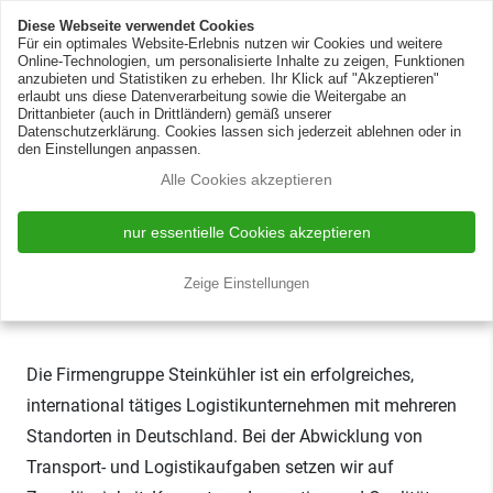
Zur Silotank-Reinigung
DE
EN
Diese Webseite verwendet Cookies
Für ein optimales Website-Erlebnis nutzen wir Cookies und weitere
Online-Technologien, um personalisierte Inhalte zu zeigen, Funktionen
anzubieten und Statistiken zu erheben. Ihr Klick auf "Akzeptieren"
erlaubt uns diese Datenverarbeitung sowie die Weitergabe an
Drittanbieter (auch in Drittländern) gemäß unserer
Datenschutzerklärung. Cookies lassen sich jederzeit ablehnen oder in
den Einstellungen anpassen.
Alle Cookies akzeptieren
Berufskraftfahrer (m/w/d)
Fernverkehr Planenzüge für
nur essentielle Cookies akzeptieren
Standort Herten
Zeige Einstellungen
Herten
Vollzeitstelle
2023-06-07 14:57:24
Die Firmengruppe Steinkühler ist ein erfolgreiches,
international tätiges Logistikunternehmen mit mehreren
Standorten in Deutschland. Bei der Abwicklung von
Transport- und Logistikaufgaben setzen wir auf