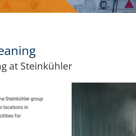
leaning
ng at Steinkühler
he Steinkühler group
r locations in
lities for